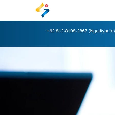
+62 812-8108-2867 (Ngadiyanto)
Selamat Datang di PT. KSI
Konsultan
Sertifikat Insinyur Profesional
telah di