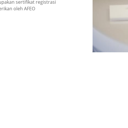
pakan sertifikat registrasi
berikan oleh AFEO
Komitmen Kami
erbaik
Memenu
an jasa konsultasi Sertifikasi
Membantu k