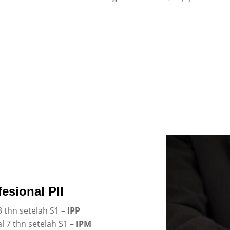
fesional PII
 thn setelah S1 –
IPP
l 7 thn setelah S1 –
IPM