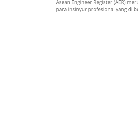
Asean Engineer Register (AER)
meru
para insinyur profesional yang di 
Pelayanan T
Memberikan pelayan