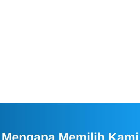
ur Profesional, SNI/ISO yang terbaik
Insinyur s
Mening
SDM
 & Bersinergi
Meningkat
bersinergi dengan berbagai
konsulta
eningkatkan kinerja dan pelayanan
terbaik
Mengapa Memilih Kami