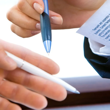
gineering Register (AER)
dan
Asia Pacific Engineer Regis
etelah S1 –
Insinyur Profesional Pratama (IPP)
 setelah S1 –
Insinyur Profesional Madya (IPM)
n setelah S1 –
Insinyur Profesional Utama (IPU)
ran menyatakan bahwa,
ktik Keinsinyuran di Indonesia harus memiliki Surat Tanda R
r harus memiliki Sertifikat Kompetensi Insinyur.
mana diperoleh setelah lulus Uji Kompetensi.