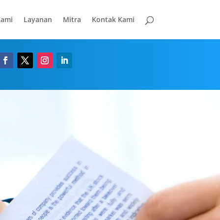
Kami
Layanan
Mitra
Kontak Kami
Indonesia
ah memperoleh pengakuan
MRA
(Mutual