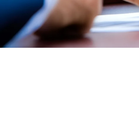
Sertifikasi Insinyur Profesi
SKTTK Ketenagalistrikan