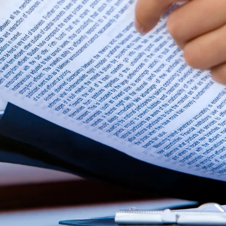
ter (APEC ER)
egistrasi Insinyur (STRI).