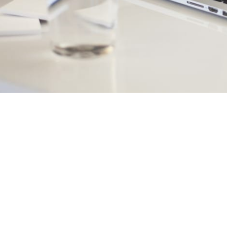
hi Kewajiban Klien
lien memenuhi kewajiban Tenaga Ahli /