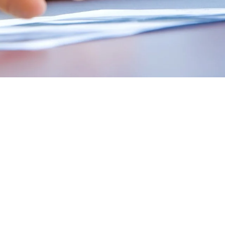
onal PII
Surat Tanda Registrasi Insinyur PII
SBU Ketenagalistrikan
SKK J