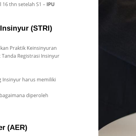
 16 thn setelah S1 –
IPU
Insinyur (STRI)
ukan Praktik Keinsinyuran
 Tanda Registrasi Insinyur
Insinyur harus memiliki
sebagaimana diperoleh
er (AER)