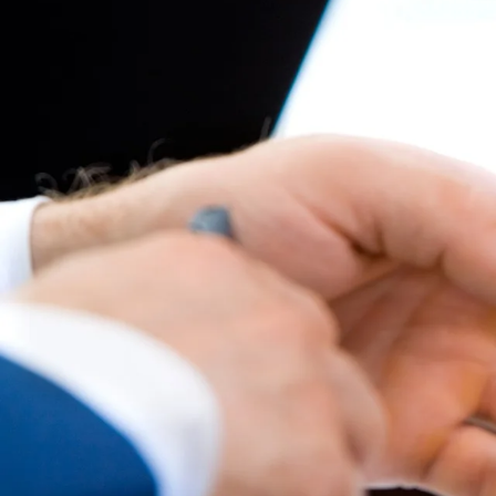
Recognition Arrangement) dari
ASEAN En
Jenjang Insinyur Profesional
Score 600, pengalaman minimal 3 thn s
Score 3.000 , pengalaman minimal 7 thn
Score 6.000, pengalaman minimal 16 th
UU No. 11 tahun 2014 tentang Keinsinyu
Setiap Insinyur yang akan melakukan Pra
STRI dikeluarkan oleh PII.
Untuk memperoleh STRI, seorang Insinyu
Sertifikat Kompetensi Insinyur sebagai
Kontak Kami